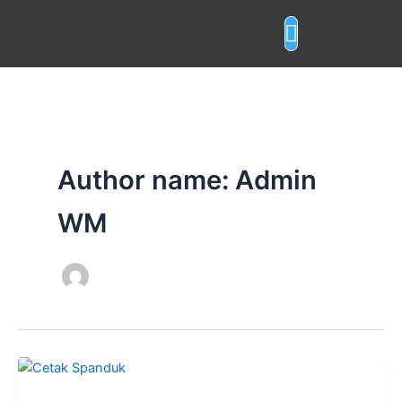
Skip
to
content
Layanan Cetak
Author name: Admin
WM