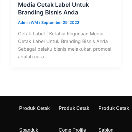
Media Cetak Label Untuk
Branding Bisnis Anda
Admin WM
/
September 25, 2022
Cetak Label | Ketahui Kegunaan Media
Cetak Label Untuk Branding Bisnis Anda
Sebagai pelaku bisnis melakukan promosi
adalah cara
Produk Cetak
Produk Cetak
Produk Cetak
Spanduk
Comp Profile
Sablon