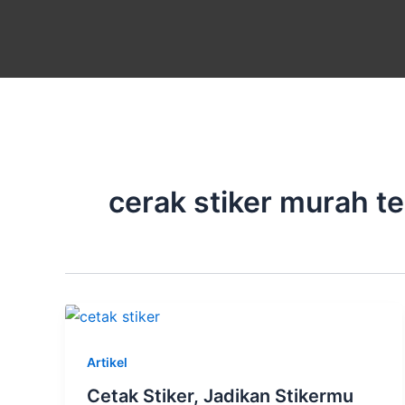
Skip
to
content
cerak stiker murah t
Artikel
Cetak Stiker, Jadikan Stikermu