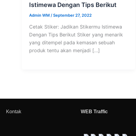
Istimewa Dengan Tips Berikut
Admin WM
/
September 27, 2022
Cetak Stiker: Jadikan Stikermu Istimewa
Dengan Tips Berikut Stiker yang menarik
yang ditempel pada kemasan sebuah
produk tentu akan menjadi […]
Kontak
WEB Traffic