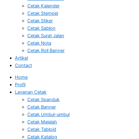
Cetak Kalender
Cetak Stempel
Cetak Stiker
Cetak Sablon
Cetak Surat Jalan
Cetak Nota
Cetak Roll Banner
Artikel
Contact
Home
Profil
Layanan Cetak
Cetak Spanduk
Cetak Banner
Cetak Umbul-umbul
Cetak Majalah
Cetak Tabloid
Cetak Katalog