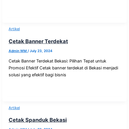
Artikel
Cetak Banner Terdekat
Admin WM
/
July 23, 2024
Cetak Banner Terdekat Bekasi: Pilihan Tepat untuk
Promosi Efektif Cetak banner terdekat di Bekasi menjadi
solusi yang efektif bagi bisnis
Artikel
Cetak Spanduk Bekasi