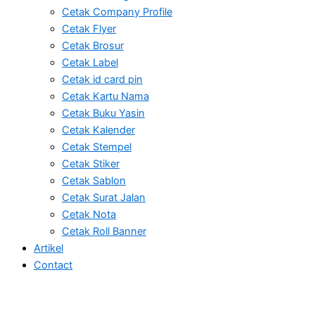
Cetak Company Profile
Cetak Flyer
Cetak Brosur
Cetak Label
Cetak id card pin
Cetak Kartu Nama
Cetak Buku Yasin
Cetak Kalender
Cetak Stempel
Cetak Stiker
Cetak Sablon
Cetak Surat Jalan
Cetak Nota
Cetak Roll Banner
Artikel
Contact