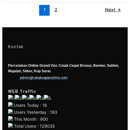
1
2
Next
→
Kontak
Percetakan Online Grand Vist, Cetak Cepat Brosur, Banner, Sablon,
Majalah, Stiker, Kop Surat.
admin@cetakcepatonline.com
WEB Traffic
Users Today : 16
Users Yesterday : 193
This Month : 900
Total Users : 129035