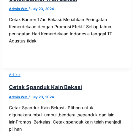
Admin WM
/
July 23, 2024
Cetak Banner 17an Bekasi: Meriahkan Peringatan
Kemerdekaan dengan Promosi Efektif Setiap tahun,
peringatan Hari Kemerdekaan Indonesia tanggal 17
Agustus tidak
Artikel
Cetak Spanduk Kain Bekasi
Admin WM
/
July 23, 2024
Cetak Spanduk Kain Bekasi : Pilihan untuk
digunakanumbul-umbul ,bendera ,sepanduk dan lain
lainPromosi Berkelas. Cetak spanduk kain telah menjadi
pilihan