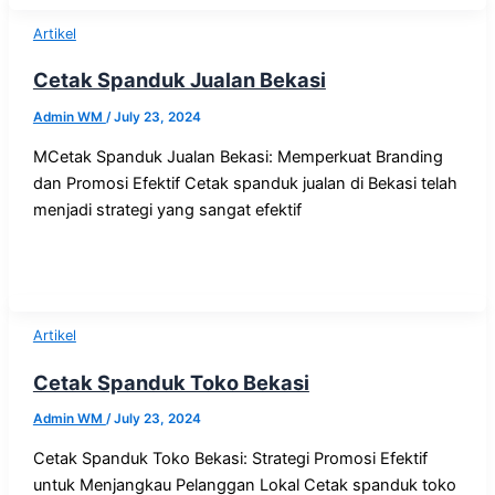
Artikel
Cetak Spanduk Jualan Bekasi
Admin WM
/
July 23, 2024
MCetak Spanduk Jualan Bekasi: Memperkuat Branding
dan Promosi Efektif Cetak spanduk jualan di Bekasi telah
menjadi strategi yang sangat efektif
Artikel
Cetak Spanduk Toko Bekasi
Admin WM
/
July 23, 2024
Cetak Spanduk Toko Bekasi: Strategi Promosi Efektif
untuk Menjangkau Pelanggan Lokal Cetak spanduk toko