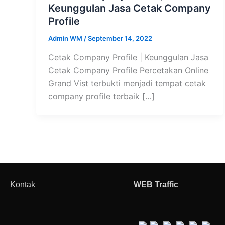
Keunggulan Jasa Cetak Company
Profile
Admin WM
/
September 14, 2022
Cetak Company Profile | Keunggulan Jasa
Cetak Company Profile Percetakan Online
Grand Vist terbukti menjadi tempat cetak
company profile terbaik […]
Kontak
WEB Traffic