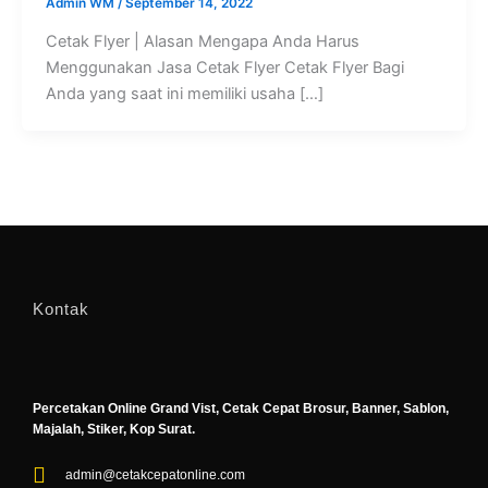
Admin WM
/
September 14, 2022
Cetak Flyer | Alasan Mengapa Anda Harus
Menggunakan Jasa Cetak Flyer Cetak Flyer Bagi
Anda yang saat ini memiliki usaha […]
Kontak
Percetakan Online Grand Vist, Cetak Cepat Brosur, Banner, Sablon,
Majalah, Stiker, Kop Surat.
admin@cetakcepatonline.com