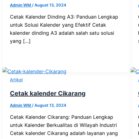
Admin WM
/
August 13, 2024
Cetak Kalender Dinding A3: Panduan Lengkap
untuk Solusi Kalender yang Efektif Cetak
kalender dinding A3 adalah salah satu solusi
yang […]
Artikel
Cetak kalender Cikarang
Admin WM
/
August 13, 2024
Cetak Kalender Cikarang: Panduan Lengkap
untuk Kalender Berkualitas di Wilayah Industri
Cetak kalender Cikarang adalah layanan yang