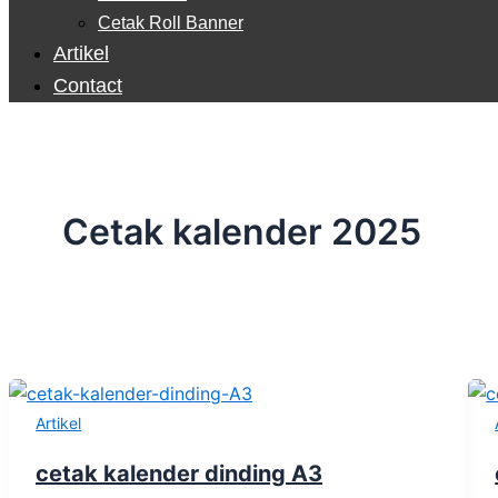
Cetak Roll Banner
Artikel
Contact
Cetak kalender 2025
Artikel
cetak kalender dinding A3