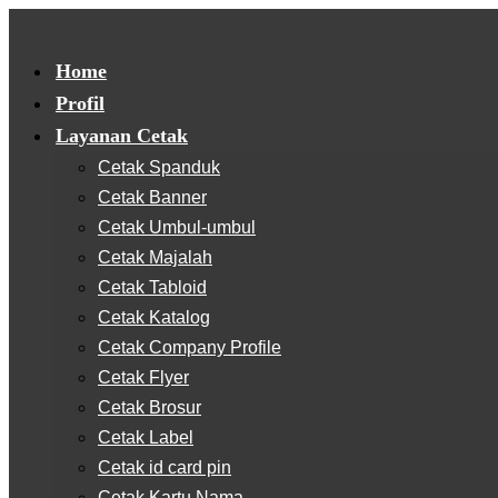
Skip
to
content
Home
Profil
Layanan Cetak
Cetak Spanduk
Cetak Banner
Cetak Umbul-umbul
Cetak Majalah
Cetak Tabloid
Cetak Katalog
Cetak Company Profile
Cetak Flyer
Cetak Brosur
Cetak Label
Cetak id card pin
Cetak Kartu Nama