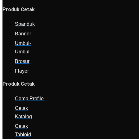
Produk Cetak
Spanduk
Banner
Umbul-
Umbul
Brosur
Flayer
Produk Cetak
Comp Profile
Cetak
Katalog
Cetak
Tabloid