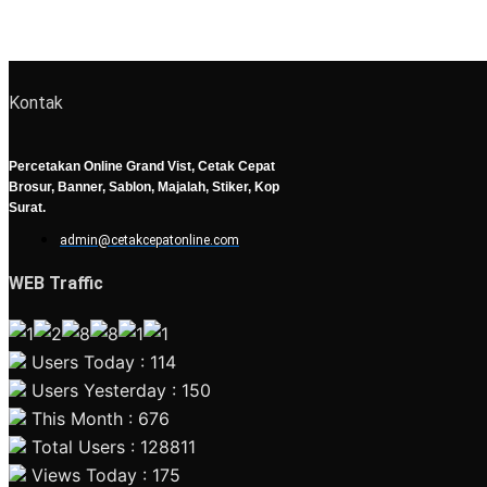
Kontak
Percetakan Online Grand Vist, Cetak Cepat
Brosur, Banner, Sablon, Majalah, Stiker, Kop
Surat.
admin@cetakcepatonline.com
WEB Traffic
Users Today : 114
Users Yesterday : 150
This Month : 676
Total Users : 128811
Views Today : 175