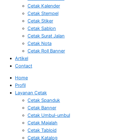
Cetak Kalender
Cetak Stempel
Cetak Stiker
Cetak Sablon
Cetak Surat Jalan
Cetak Nota
Cetak Roll Banner
Artikel
Contact
Home
Profil
Layanan Cetak
Cetak Spanduk
Cetak Banner
Cetak Umbul-umbul
Cetak Majalah
Cetak Tabloid
Cetak Katalog