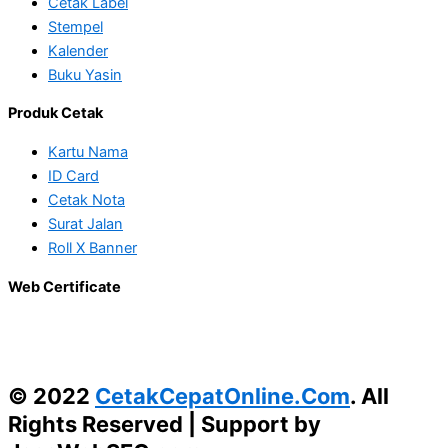
Cetak Label
Stempel
Kalender
Buku Yasin
Produk Cetak
Kartu Nama
ID Card
Cetak Nota
Surat Jalan
Roll X Banner
Web Certificate
© 2022
CetakCepatOnline.Com
. All
Rights Reserved | Support by