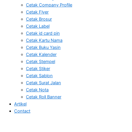
Cetak Company Profile
Cetak Flyer
Cetak Brosur
Cetak Label
Cetak id card pin
Cetak Kartu Nama
Cetak Buku Yasin
Cetak Kalender
Cetak Stempel
Cetak Stiker
Cetak Sablon
Cetak Surat Jalan
Cetak Nota
Cetak Roll Banner
Artikel
Contact