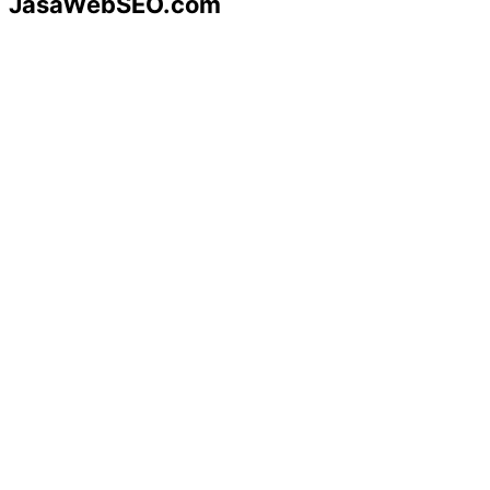
JasaWebSEO.com