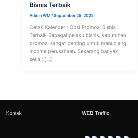
Bisnis Terbaik
Admin WM
/
September 25, 2022
Cetak Kalender : Opsi Promosi Bisnis
Terbaik Sebagai pelaku bisnis, kebutuhan
promosi sangat penting untuk menunjang
income perusahaan. Sekarang banyak
sekali […]
Kontak
WEB Traffic