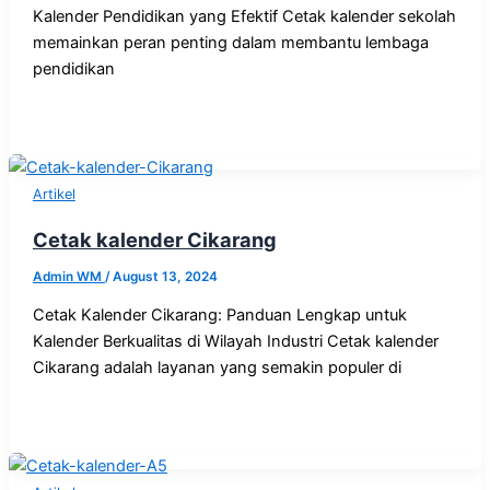
Kalender Pendidikan yang Efektif Cetak kalender sekolah
memainkan peran penting dalam membantu lembaga
pendidikan
Artikel
Cetak kalender Cikarang
Admin WM
/
August 13, 2024
Cetak Kalender Cikarang: Panduan Lengkap untuk
Kalender Berkualitas di Wilayah Industri Cetak kalender
Cikarang adalah layanan yang semakin populer di