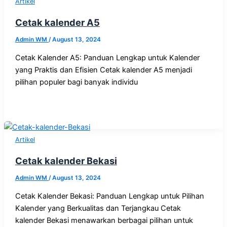
Artikel
Cetak kalender A5
Admin WM
/
August 13, 2024
Cetak Kalender A5: Panduan Lengkap untuk Kalender
yang Praktis dan Efisien Cetak kalender A5 menjadi
pilihan populer bagi banyak individu
Artikel
Cetak kalender Bekasi
Admin WM
/
August 13, 2024
Cetak Kalender Bekasi: Panduan Lengkap untuk Pilihan
Kalender yang Berkualitas dan Terjangkau Cetak
kalender Bekasi menawarkan berbagai pilihan untuk