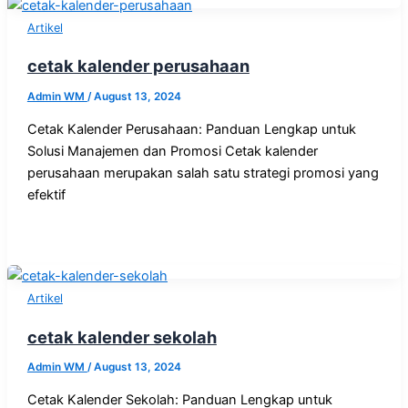
Artikel
cetak kalender perusahaan
Admin WM
/
August 13, 2024
Cetak Kalender Perusahaan: Panduan Lengkap untuk
Solusi Manajemen dan Promosi Cetak kalender
perusahaan merupakan salah satu strategi promosi yang
efektif
Artikel
cetak kalender sekolah
Admin WM
/
August 13, 2024
Cetak Kalender Sekolah: Panduan Lengkap untuk