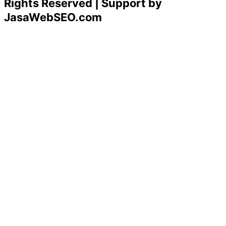
Rights Reserved | Support by
JasaWebSEO.com