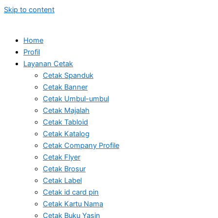
Skip to content
Home
Profil
Layanan Cetak
Cetak Spanduk
Cetak Banner
Cetak Umbul-umbul
Cetak Majalah
Cetak Tabloid
Cetak Katalog
Cetak Company Profile
Cetak Flyer
Cetak Brosur
Cetak Label
Cetak id card pin
Cetak Kartu Nama
Cetak Buku Yasin