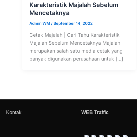
Karakteristik Majalah Sebelum
Mencetaknya
Admin WM
/
September 14, 2022
Cetak Majalah | Cari Tahu Karakteristik
Majalah Sebelum Mencetaknya Majalah
merupakan salah satu media cetak yang
banyak digunakan perusahaan untuk […]
Kontak
WEB Traffic