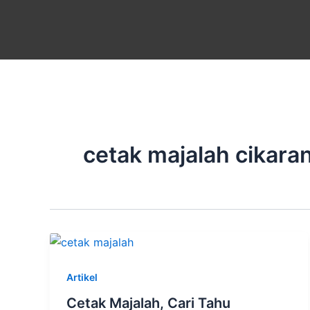
Skip
to
content
cetak majalah cikara
Artikel
Cetak Majalah, Cari Tahu