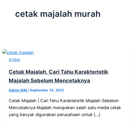
cetak majalah murah
Artikel
Cetak Majalah, Cari Tahu Karakteristik
Majalah Sebelum Mencetaknya
Admin WM
/
September 14, 2022
Cetak Majalah | Cari Tahu Karakteristik Majalah Sebelum
Mencetaknya Majalah merupakan salah satu media cetak
yang banyak digunakan perusahaan untuk […]