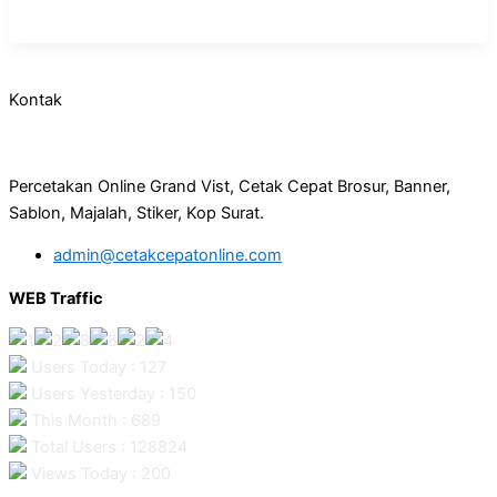
Kontak
Percetakan Online Grand Vist, Cetak Cepat Brosur, Banner,
Sablon, Majalah, Stiker, Kop Surat.
admin@cetakcepatonline.com
WEB Traffic
Users Today : 127
Users Yesterday : 150
This Month : 689
Total Users : 128824
Views Today : 200