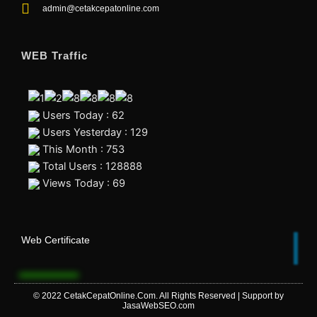
admin@cetakcepatonline.com
WEB Traffic
Users Today : 62
Users Yesterday : 129
This Month : 753
Total Users : 128888
Views Today : 69
Web Certificate
© 2022
CetakCepatOnline.Com
. All Rights Reserved | Support by
JasaWebSEO.com