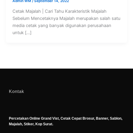
Admin WM
/
September 14, 2022
Cetak Majalah | Cari Tahu Karakteristik Majalah
Sebelum Mencetaknya Majalah merupakan salah satu
media cetak yang banyak digunakan perusahaan
untuk […]
Kontak
Percetakan Online Grand Vist, Cetak Cepat Brosur, Banner, Sablon,
Majalah, Stiker, Kop Surat.