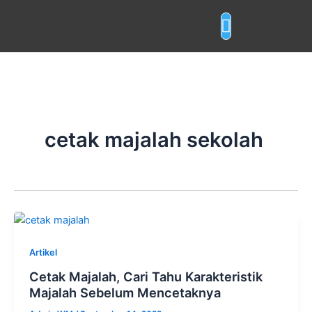
Skip
to
content
Layanan Cetak
cetak majalah sekolah
Artikel
Cetak Majalah, Cari Tahu Karakteristik
Majalah Sebelum Mencetaknya