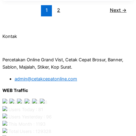
1
2
Next
→
Kontak
Percetakan Online Grand Vist, Cetak Cepat Brosur, Banner,
Sablon, Majalah, Stiker, Kop Surat.
admin@cetakcepatonline.com
WEB Traffic
Users Today : 81
Users Yesterday : 96
This Month : 1193
Total Users : 129328