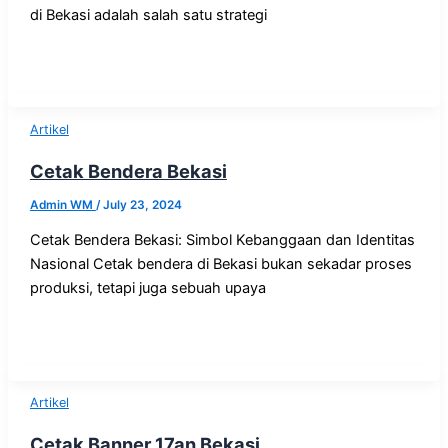
di Bekasi adalah salah satu strategi
Artikel
Cetak Bendera Bekasi
Admin WM
/
July 23, 2024
Cetak Bendera Bekasi: Simbol Kebanggaan dan Identitas
Nasional Cetak bendera di Bekasi bukan sekadar proses
produksi, tetapi juga sebuah upaya
Artikel
Cetak Banner 17an Bekasi