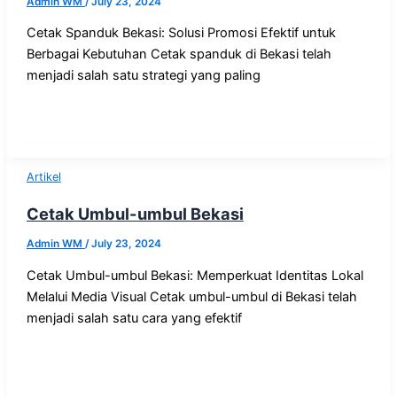
Admin WM
/
July 23, 2024
Cetak Spanduk Bekasi: Solusi Promosi Efektif untuk
Berbagai Kebutuhan Cetak spanduk di Bekasi telah
menjadi salah satu strategi yang paling
Artikel
Cetak Umbul-umbul Bekasi
Admin WM
/
July 23, 2024
Cetak Umbul-umbul Bekasi: Memperkuat Identitas Lokal
Melalui Media Visual Cetak umbul-umbul di Bekasi telah
menjadi salah satu cara yang efektif