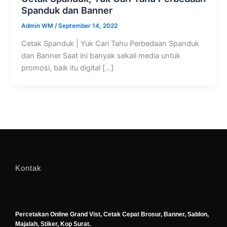
Spanduk dan Banner
Admin WM
/
September 14, 2022
Cetak Spanduk | Yuk Cari Tahu Perbedaan Spanduk
dan Banner Saat ini banyak sekali media untuk
promosi, baik itu digital […]
Kontak
Percetakan Online Grand Vist, Cetak Cepat Brosur, Banner, Sablon,
Majalah, Stiker, Kop Surat.