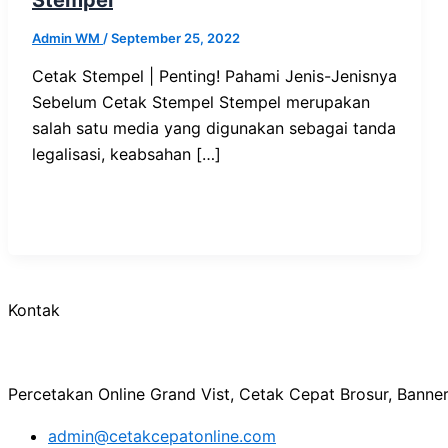
Admin WM
/
September 25, 2022
Cetak Stempel | Penting! Pahami Jenis-Jenisnya
Sebelum Cetak Stempel Stempel merupakan
salah satu media yang digunakan sebagai tanda
legalisasi, keabsahan […]
Kontak
Percetakan Online Grand Vist, Cetak Cepat Brosur, Banner,
admin@cetakcepatonline.com