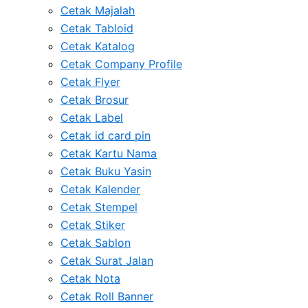
Cetak Majalah
Cetak Tabloid
Cetak Katalog
Cetak Company Profile
Cetak Flyer
Cetak Brosur
Cetak Label
Cetak id card pin
Cetak Kartu Nama
Cetak Buku Yasin
Cetak Kalender
Cetak Stempel
Cetak Stiker
Cetak Sablon
Cetak Surat Jalan
Cetak Nota
Cetak Roll Banner