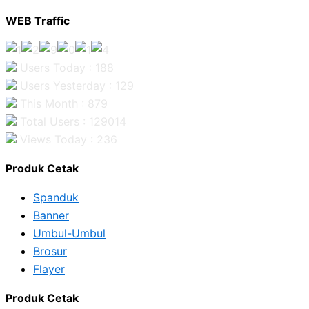
WEB Traffic
Users Today : 188
Users Yesterday : 129
This Month : 879
Total Users : 129014
Views Today : 236
Produk Cetak
Spanduk
Banner
Umbul-Umbul
Brosur
Flayer
Produk Cetak