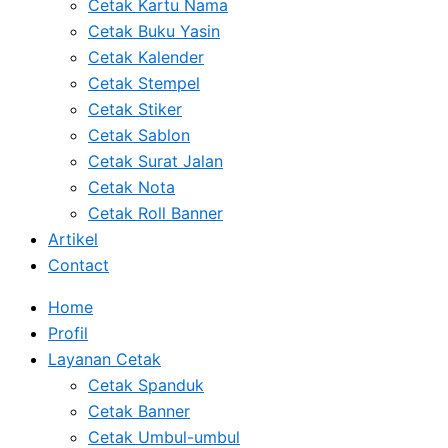
Cetak Kartu Nama
Cetak Buku Yasin
Cetak Kalender
Cetak Stempel
Cetak Stiker
Cetak Sablon
Cetak Surat Jalan
Cetak Nota
Cetak Roll Banner
Artikel
Contact
Home
Profil
Layanan Cetak
Cetak Spanduk
Cetak Banner
Cetak Umbul-umbul