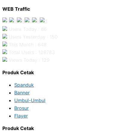
WEB Traffic
Users Today : 86
Users Yesterday : 150
This Month : 648
Total Users : 128783
Views Today : 129
Produk Cetak
Spanduk
Banner
Umbul-Umbul
Brosur
Flayer
Produk Cetak