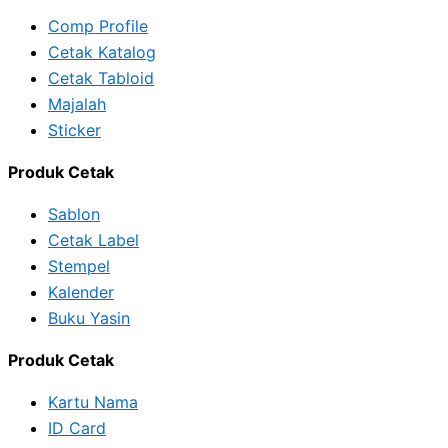
Comp Profile
Cetak Katalog
Cetak Tabloid
Majalah
Sticker
Produk Cetak
Sablon
Cetak Label
Stempel
Kalender
Buku Yasin
Produk Cetak
Kartu Nama
ID Card