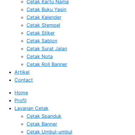
Cetak Kartu Nama
Cetak Buku Yasin
Cetak Kalender
Cetak Stempel
Cetak Stiker
Cetak Sablon
Cetak Surat Jalan
Cetak Nota
Cetak Roll Banner
Artikel
Contact
Home
Profil
Layanan Cetak
Cetak Spanduk
Cetak Banner
Cetak Umbul-umbul