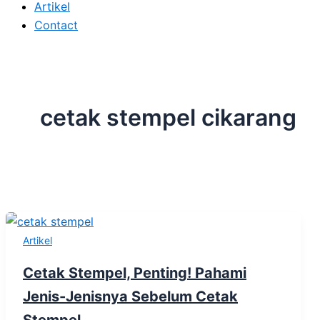
Artikel
Contact
cetak stempel cikarang
Artikel
Cetak Stempel, Penting! Pahami
Jenis-Jenisnya Sebelum Cetak
Stempel