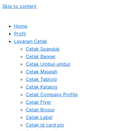
Skip to content
Home
Profil
Layanan Cetak
Cetak Spanduk
Cetak Banner
Cetak Umbul-umbul
Cetak Majalah
Cetak Tabloid
Cetak Katalog
Cetak Company Profile
Cetak Flyer
Cetak Brosur
Cetak Label
Cetak id card pin