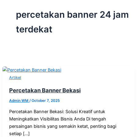
percetakan banner 24 jam
terdekat
Artikel
Percetakan Banner Bekasi
Admin WM
/
October 7, 2025
Percetakan Banner Bekasi: Solusi Kreatif untuk
Meningkatkan Visibilitas Bisnis Anda Di tengah
persaingan bisnis yang semakin ketat, penting bagi
setiap […]