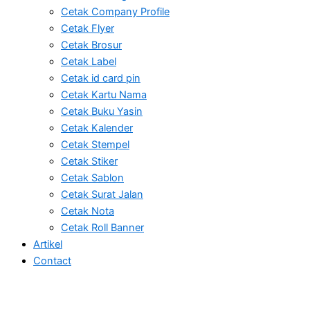
Cetak Company Profile
Cetak Flyer
Cetak Brosur
Cetak Label
Cetak id card pin
Cetak Kartu Nama
Cetak Buku Yasin
Cetak Kalender
Cetak Stempel
Cetak Stiker
Cetak Sablon
Cetak Surat Jalan
Cetak Nota
Cetak Roll Banner
Artikel
Contact