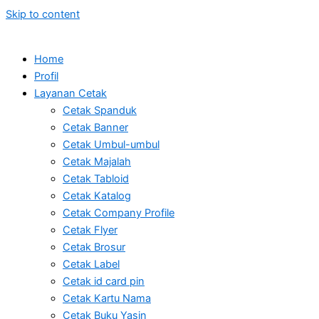
Skip to content
Home
Profil
Layanan Cetak
Cetak Spanduk
Cetak Banner
Cetak Umbul-umbul
Cetak Majalah
Cetak Tabloid
Cetak Katalog
Cetak Company Profile
Cetak Flyer
Cetak Brosur
Cetak Label
Cetak id card pin
Cetak Kartu Nama
Cetak Buku Yasin