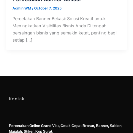
Admin WM
/
October 7, 2025
Percetakan Banner Bekasi: Solusi Kreatif untuk
Meningkatkan Visibilitas Bisnis Anda Di tengah
persaingan bisnis yang semakin ketat, penting bagi
setiap […]
Kontak
Percetakan Online Grand Vist, Cetak Cepat Brosur, Banner, Sablon,
Majalah, Stiker, Kop Surat.