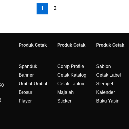
1
2
Produk Cetak
Produk Cetak
Produk Cetak
Spanduk
Comp Profile
Sablon
Banner
Cetak Katalog
Cetak Label
Umbul-Umbul
Cetak Tabloid
Stempel
50
Brosur
Majalah
Kalender
8
Flayer
Sticker
Buku Yasin