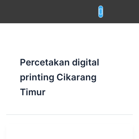
Skip
to
content
Layanan Cetak
Percetakan digital
printing Cikarang
Timur