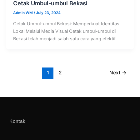
Cetak Umbul-umbul Bekasi
Admin WM
/
July 23, 2024
Cetak Umbul-umbul Bekasi: Memperkuat Identitas
Lokal Melalui Media Visual Cetak umbul-umbul di
Bekasi telah menjadi salah satu cara yang efektif
1
2
Next
→
Kontak