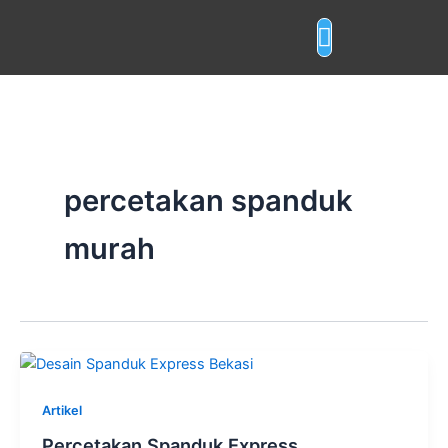
Skip
to
content
Layanan Cetak
percetakan spanduk
murah
Artikel
Percetakan Spanduk Express