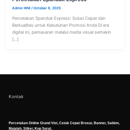
Admin WM
/
October 6, 2025
Percetakan Spanduk Express: Solusi Cepat dan
Berkualitas untuk Kebutuhan Promosi Anda Di era
digital ini, pemasaran melalui media visual semakin
[…]
Kontak
Percetakan Online Grand Vist, Cetak Cepat Brosur, Banner, Sablon,
Majalah, Stiker, Kop Surat.