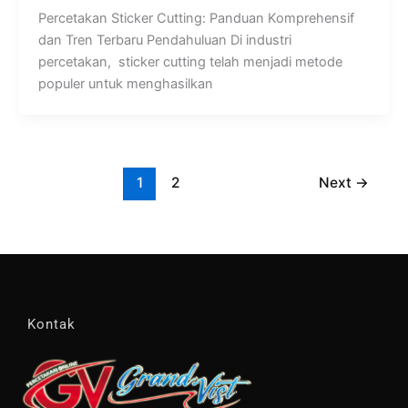
Percetakan Sticker Cutting: Panduan Komprehensif
dan Tren Terbaru Pendahuluan Di industri
percetakan, sticker cutting telah menjadi metode
populer untuk menghasilkan
1
2
Next
→
Kontak