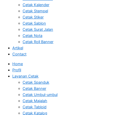
Cetak Kalender
Cetak Stempel
Cetak Stiker
Cetak Sablon
Cetak Surat Jalan
Cetak Nota
Cetak Roll Banner
Artikel
Contact
Home
Profil
Layanan Cetak
Cetak Spanduk
Cetak Banner
Cetak Umbul-umbul
Cetak Majalah
Cetak Tabloid
Cetak Katalog