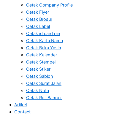
Cetak Company Profile
Cetak Flyer
Cetak Brosur
Cetak Label
Cetak id card pin
Cetak Kartu Nama
Cetak Buku Yasin
Cetak Kalender
Cetak Stempel
Cetak Stiker
Cetak Sablon
Cetak Surat Jalan
Cetak Nota
Cetak Roll Banner
Artikel
Contact