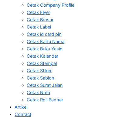
Cetak Company Profile
Cetak Flyer
Cetak Brosur
Cetak Label
Cetak id card pin
Cetak Kartu Nama
Cetak Buku Yasin
Cetak Kalender
Cetak Stempel
Cetak Stiker
Cetak Sablon
Cetak Surat Jalan
Cetak Nota
Cetak Roll Banner
Artikel
Contact