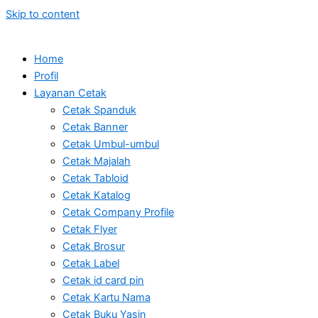
Skip to content
Home
Profil
Layanan Cetak
Cetak Spanduk
Cetak Banner
Cetak Umbul-umbul
Cetak Majalah
Cetak Tabloid
Cetak Katalog
Cetak Company Profile
Cetak Flyer
Cetak Brosur
Cetak Label
Cetak id card pin
Cetak Kartu Nama
Cetak Buku Yasin