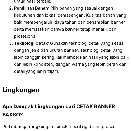
untuk hasil terbaik.
Pemilihan Bahan
: Pilih bahan yang sesuai dengan
kebutuhan dan lokasi pemasangan. Kualitas bahan yang
baik mempengaruhi daya tahan dan penampilan banner
serta memastikan bahwa banner tetap menarik dan
profesional.
Teknologi Cetak
: Gunakan teknologi cetak yang sesuai
dengan jenis dan ukuran banner. Teknologi cetak yang
lebih canggih sering kali memberikan hasil yang lebih baik
dan lebih konsisten, dengan warna yang lebih cerah dan
detail yang lebih tajam.
Lingkungan
Apa Dampak Lingkungan dari CETAK BANNER
BAKSO?
Pertimbangan lingkungan semakin penting dalam proses