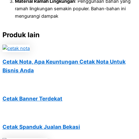
Material Ramah Lingkungan
: Penggunaan bahan yang
ramah lingkungan semakin populer. Bahan-bahan ini
mengurangi dampak
Produk lain
Cetak Nota, Apa Keuntungan Cetak Nota Untuk
Bisnis Anda
Cetak Banner Terdekat
Cetak Spanduk Jualan Bekasi