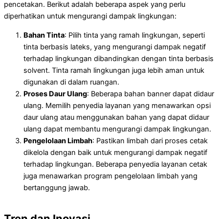
pencetakan. Berikut adalah beberapa aspek yang perlu
diperhatikan untuk mengurangi dampak lingkungan:
Bahan Tinta
: Pilih tinta yang ramah lingkungan, seperti
tinta berbasis lateks, yang mengurangi dampak negatif
terhadap lingkungan dibandingkan dengan tinta berbasis
solvent. Tinta ramah lingkungan juga lebih aman untuk
digunakan di dalam ruangan.
Proses Daur Ulang
: Beberapa bahan banner dapat didaur
ulang. Memilih penyedia layanan yang menawarkan opsi
daur ulang atau menggunakan bahan yang dapat didaur
ulang dapat membantu mengurangi dampak lingkungan.
Pengelolaan Limbah
: Pastikan limbah dari proses cetak
dikelola dengan baik untuk mengurangi dampak negatif
terhadap lingkungan. Beberapa penyedia layanan cetak
juga menawarkan program pengelolaan limbah yang
bertanggung jawab.
Tren dan Inovasi