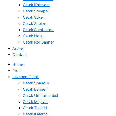
Cetak Kalender
Cetak Stempel
Cetak Stiker
Cetak Sablon
Cetak Surat Jalan
Cetak Nota
Cetak Roll Banner
Artikel
Contact
Home
Profil
Layanan Cetak
Cetak Spanduk
Cetak Banner
Cetak Umbul-umbul
Cetak Majalah
Cetak Tabloid
Cetak Katalog