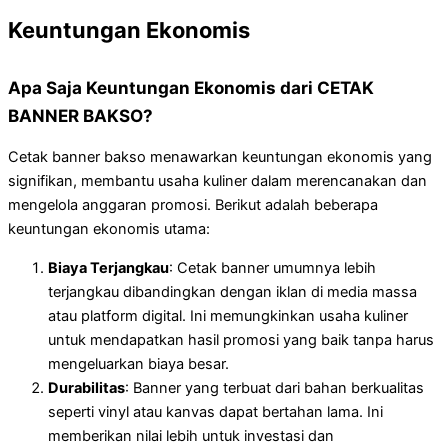
Keuntungan Ekonomis
Apa Saja Keuntungan Ekonomis dari CETAK
BANNER BAKSO?
Cetak banner bakso menawarkan keuntungan ekonomis yang
signifikan, membantu usaha kuliner dalam merencanakan dan
mengelola anggaran promosi. Berikut adalah beberapa
keuntungan ekonomis utama:
Biaya Terjangkau
: Cetak banner umumnya lebih
terjangkau dibandingkan dengan iklan di media massa
atau platform digital. Ini memungkinkan usaha kuliner
untuk mendapatkan hasil promosi yang baik tanpa harus
mengeluarkan biaya besar.
Durabilitas
: Banner yang terbuat dari bahan berkualitas
seperti vinyl atau kanvas dapat bertahan lama. Ini
memberikan nilai lebih untuk investasi dan