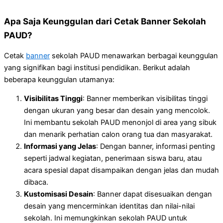
Apa Saja Keunggulan dari Cetak Banner Sekolah
PAUD?
Cetak
banner
sekolah PAUD menawarkan berbagai keunggulan
yang signifikan bagi institusi pendidikan. Berikut adalah
beberapa keunggulan utamanya:
Visibilitas Tinggi
: Banner memberikan visibilitas tinggi
dengan ukuran yang besar dan desain yang mencolok.
Ini membantu sekolah PAUD menonjol di area yang sibuk
dan menarik perhatian calon orang tua dan masyarakat.
Informasi yang Jelas
: Dengan banner, informasi penting
seperti jadwal kegiatan, penerimaan siswa baru, atau
acara spesial dapat disampaikan dengan jelas dan mudah
dibaca.
Kustomisasi Desain
: Banner dapat disesuaikan dengan
desain yang mencerminkan identitas dan nilai-nilai
sekolah. Ini memungkinkan sekolah PAUD untuk