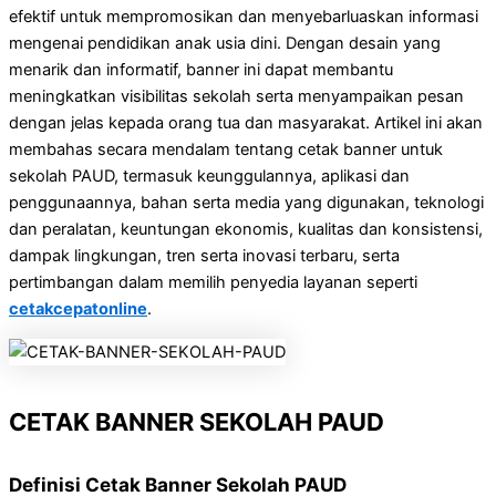
efektif untuk mempromosikan dan menyebarluaskan informasi
mengenai pendidikan anak usia dini. Dengan desain yang
menarik dan informatif, banner ini dapat membantu
meningkatkan visibilitas sekolah serta menyampaikan pesan
dengan jelas kepada orang tua dan masyarakat. Artikel ini akan
membahas secara mendalam tentang cetak banner untuk
sekolah PAUD, termasuk keunggulannya, aplikasi dan
penggunaannya, bahan serta media yang digunakan, teknologi
dan peralatan, keuntungan ekonomis, kualitas dan konsistensi,
dampak lingkungan, tren serta inovasi terbaru, serta
pertimbangan dalam memilih penyedia layanan seperti
cetakcepatonline
.
CETAK BANNER SEKOLAH PAUD
Definisi Cetak Banner Sekolah PAUD