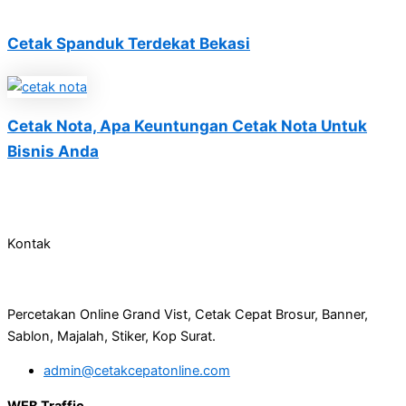
Cetak Spanduk Terdekat Bekasi
Cetak Nota, Apa Keuntungan Cetak Nota Untuk
Bisnis Anda
Kontak
Percetakan Online Grand Vist, Cetak Cepat Brosur, Banner,
Sablon, Majalah, Stiker, Kop Surat.
admin@cetakcepatonline.com
WEB Traffic