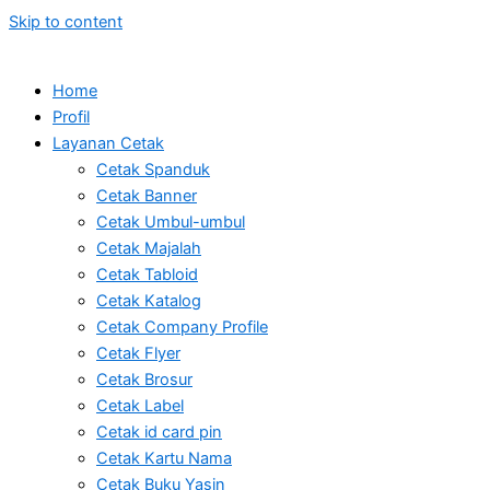
Skip to content
Home
Profil
Layanan Cetak
Cetak Spanduk
Cetak Banner
Cetak Umbul-umbul
Cetak Majalah
Cetak Tabloid
Cetak Katalog
Cetak Company Profile
Cetak Flyer
Cetak Brosur
Cetak Label
Cetak id card pin
Cetak Kartu Nama
Cetak Buku Yasin