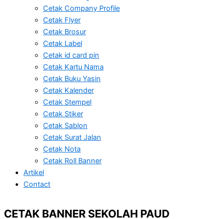
Cetak Company Profile
Cetak Flyer
Cetak Brosur
Cetak Label
Cetak id card pin
Cetak Kartu Nama
Cetak Buku Yasin
Cetak Kalender
Cetak Stempel
Cetak Stiker
Cetak Sablon
Cetak Surat Jalan
Cetak Nota
Cetak Roll Banner
Artikel
Contact
CETAK BANNER SEKOLAH PAUD