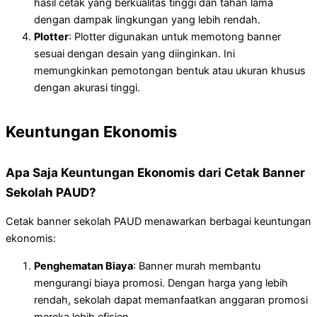
hasil cetak yang berkualitas tinggi dan tahan lama
dengan dampak lingkungan yang lebih rendah.
Plotter
: Plotter digunakan untuk memotong banner
sesuai dengan desain yang diinginkan. Ini
memungkinkan pemotongan bentuk atau ukuran khusus
dengan akurasi tinggi.
Keuntungan Ekonomis
Apa Saja Keuntungan Ekonomis dari Cetak Banner
Sekolah PAUD?
Cetak banner sekolah PAUD menawarkan berbagai keuntungan
ekonomis:
Penghematan Biaya
: Banner murah membantu
mengurangi biaya promosi. Dengan harga yang lebih
rendah, sekolah dapat memanfaatkan anggaran promosi
mereka lebih efisien.