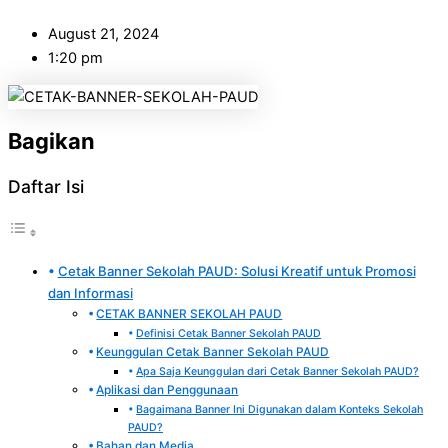
August 21, 2024
1:20 pm
Bagikan
Daftar Isi
Cetak Banner Sekolah PAUD: Solusi Kreatif untuk Promosi
dan Informasi
CETAK BANNER SEKOLAH PAUD
Definisi Cetak Banner Sekolah PAUD
Keunggulan Cetak Banner Sekolah PAUD
Apa Saja Keunggulan dari Cetak Banner Sekolah PAUD?
Aplikasi dan Penggunaan
Bagaimana Banner Ini Digunakan dalam Konteks Sekolah
PAUD?
Bahan dan Media