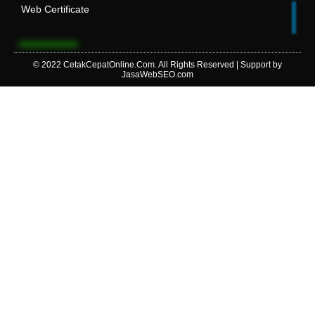
Web Certificate
© 2022
CetakCepatOnline.Com
. All Rights Reserved | Support by
JasaWebSEO.com