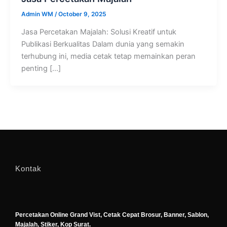
Admin WM
/
October 9, 2025
Jasa Percetakan Majalah: Solusi Kreatif untuk
Publikasi Berkualitas Dalam dunia yang semakin
terhubung ini, media cetak tetap memainkan peran
penting […]
Kontak
Percetakan Online Grand Vist, Cetak Cepat Brosur, Banner, Sablon,
Majalah, Stiker, Kop Surat.