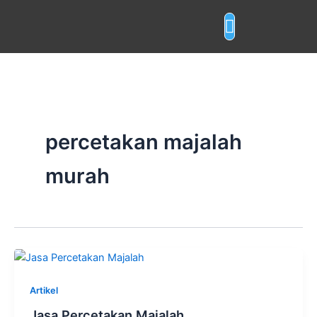
Skip
to
content
Layanan Cetak
percetakan majalah
murah
Artikel
Jasa Percetakan Majalah