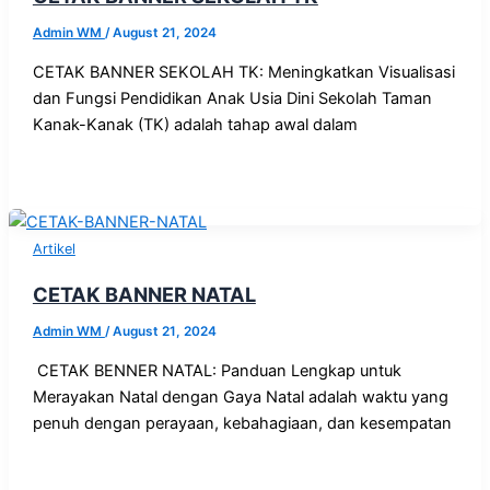
Admin WM
/
August 21, 2024
CETAK BANNER SEKOLAH TK: Meningkatkan Visualisasi
dan Fungsi Pendidikan Anak Usia Dini Sekolah Taman
Kanak-Kanak (TK) adalah tahap awal dalam
Artikel
CETAK BANNER NATAL
Admin WM
/
August 21, 2024
CETAK BENNER NATAL: Panduan Lengkap untuk
Merayakan Natal dengan Gaya Natal adalah waktu yang
penuh dengan perayaan, kebahagiaan, dan kesempatan