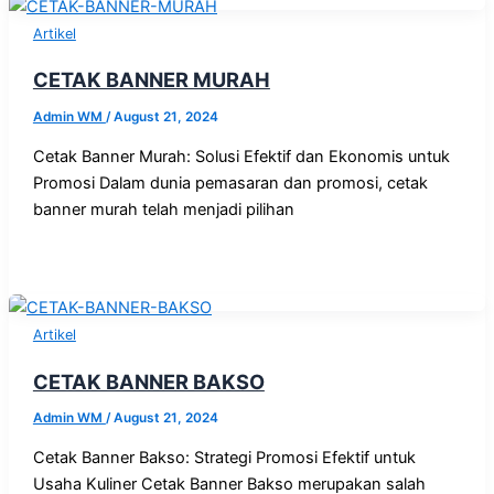
Artikel
CETAK BANNER MURAH
Admin WM
/
August 21, 2024
Cetak Banner Murah: Solusi Efektif dan Ekonomis untuk
Promosi Dalam dunia pemasaran dan promosi, cetak
banner murah telah menjadi pilihan
Artikel
CETAK BANNER BAKSO
Admin WM
/
August 21, 2024
Cetak Banner Bakso: Strategi Promosi Efektif untuk
Usaha Kuliner Cetak Banner Bakso merupakan salah